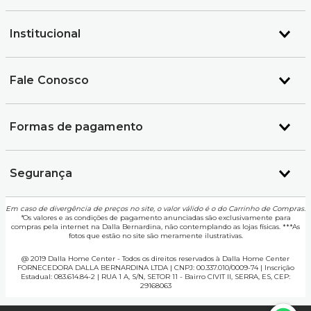
Institucional
Fale Conosco
Formas de pagamento
Segurança
Em caso de divergência de preços no site, o valor válido é o do Carrinho de Compras.
*
Os valores e as condições de pagamento anunciadas são exclusivamente para
compras pela internet na Dalla Bernardina, não contemplando as lojas físicas. ***As
fotos que estão no site são meramente ilustrativas.
@ 2019 Dalla Home Center - Todos os direitos reservados à Dalla Home Center
FORNECEDORA DALLA BERNARDINA LTDA | CNPJ: 00.337.010/0009-74 | Inscrição
Estadual: 083.614.84-2 | RUA 1 A, S/N, SETOR 11 - Bairro CIVIT II, SERRA, ES, CEP:
29168063