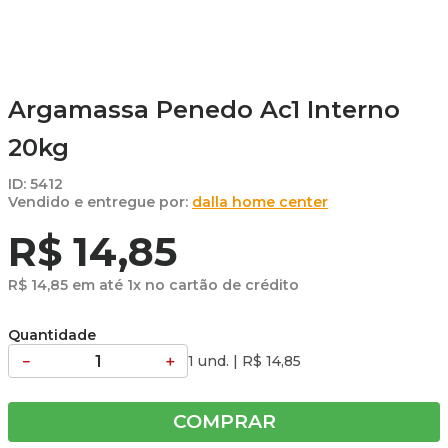
Argamassa Penedo Ac1 Interno
20kg
ID
:
5412
dalla home center
R$
14
,
85
R$
14
,
85
em até
1
x no cartão de crédito
Quantidade
－
＋
1 und.
|
R$
14
,
85
COMPRAR