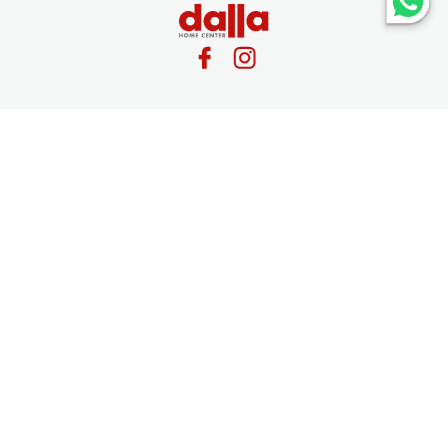
Atendimento
Institucional
Fale Conosco
Formas de pagamento
Segurança
Em caso de divergência de preços no site, o valor válido é o do Carrinho de Compras.