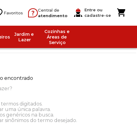
Entre ou
Central de
cadastre-se
atendimento
Cozinhas e 
Jardim e 
iros
Áreas de 
Lazer
Serviço
o encontrado
azer?
 termos digitados.
ar uma única palavra.
mos genéricos na busca.
zar sinônimos do termo desejado.