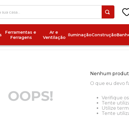
 a sua casa...
Ferramentas e 
Ar e 
s
Iluminação
Construção
Banhe
Ferragens
Ventilação
Nenhum produt
O que eu devo f
OOPS!
Verifique os
Tente utiliz
Utilize ter
Tente utili