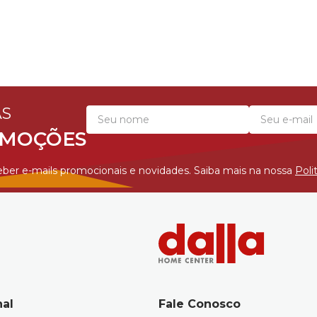
AS
OMOÇÕES
ber e-mails promocionais e novidades. Saiba mais na nossa
Poli
nal
Fale Conosco