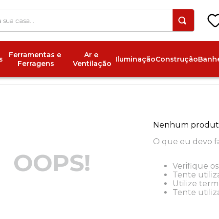
 a sua casa...
Ferramentas e 
Ar e 
s
Iluminação
Construção
Banhe
Ferragens
Ventilação
Nenhum produt
O que eu devo f
OOPS!
Verifique os
Tente utiliz
Utilize ter
Tente utili