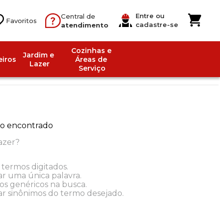
Entre ou
Central de
cadastre-se
atendimento
Cozinhas e 
Jardim e 
iros
Áreas de 
Lazer
Serviço
o encontrado
azer?
 termos digitados.
ar uma única palavra.
mos genéricos na busca.
zar sinônimos do termo desejado.