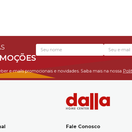
AS
OMOÇÕES
ber e-mails promocionais e novidades. Saiba mais na nossa
Poli
nal
Fale Conosco