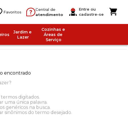
Entre ou
Central de
cadastre-se
atendimento
Cozinhas e 
Jardim e 
iros
Áreas de 
Lazer
Serviço
o encontrado
azer?
 termos digitados.
ar uma única palavra.
mos genéricos na busca.
zar sinônimos do termo desejado.