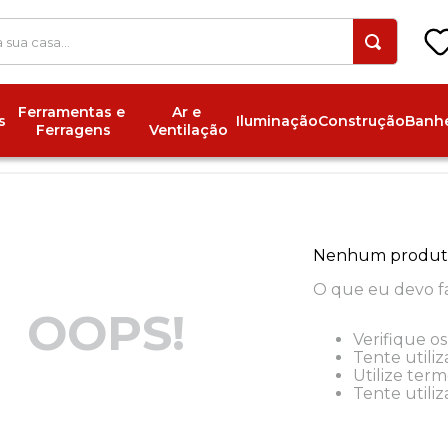
 a sua casa...
Ferramentas e 
Ar e 
s
Iluminação
Construção
Banhe
Ferragens
Ventilação
Nenhum produt
O que eu devo f
OOPS!
Verifique os
Tente utiliz
Utilize ter
Tente utili