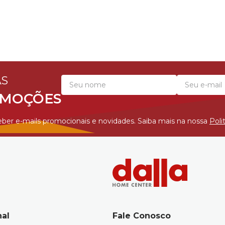
AS
OMOÇÕES
ber e-mails promocionais e novidades. Saiba mais na nossa
Poli
nal
Fale Conosco