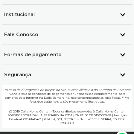
Institucional
Fale Conosco
Formas de pagamento
Segurança
Em caso de divergência de preços no site, o valor válido é o do Carrinho de Compras.
*
Os valores e as condições de pagamento anunciadas são exclusivamente para
compras pela internet na Dalla Bernardina, não contemplando as lojas físicas. ***As
fotos que estão no site são meramente ilustrativas.
@ 2019 Dalla Home Center - Todos os direitos reservados à Dalla Home Center
FORNECEDORA DALLA BERNARDINA LTDA | CNPJ: 00.337.010/0009-74 | Inscrição
Estadual: 083.614.84-2 | RUA 1 A, S/N, SETOR 11 - Bairro CIVIT II, SERRA, ES, CEP:
29168063