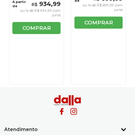
de
A partir
934
,
99
R$
ou
1
x de
R$
699
,
99
com
de
juros
ou
1
x de
R$
934
,
99
com
juros
COMPRAR
COMPRAR
Atendimento