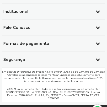
Institucional
Fale Conosco
Formas de pagamento
Segurança
Em caso de divergência de preços no site, o valor válido é o do Carrinho de Compras.
*
Os valores e as condições de pagamento anunciadas são exclusivamente para
compras pela internet na Dalla Bernardina, não contemplando as lojas físicas. ***As
fotos que estão no site são meramente ilustrativas.
@ 2019 Dalla Home Center - Todos os direitos reservados à Dalla Home Center
FORNECEDORA DALLA BERNARDINA LTDA | CNPJ: 00.337.010/0009-74 | Inscrição
Estadual: 083.614.84-2 | RUA 1 A, S/N, SETOR 11 - Bairro CIVIT II, SERRA, ES, CEP:
29168063