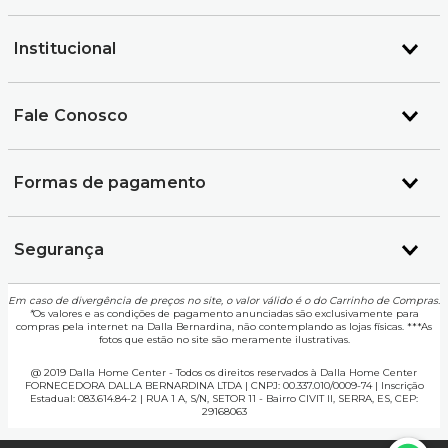
Institucional
Fale Conosco
Formas de pagamento
Segurança
Em caso de divergência de preços no site, o valor válido é o do Carrinho de Compras.
*
Os valores e as condições de pagamento anunciadas são exclusivamente para
compras pela internet na Dalla Bernardina, não contemplando as lojas físicas. ***As
fotos que estão no site são meramente ilustrativas.
@ 2019 Dalla Home Center - Todos os direitos reservados à Dalla Home Center
FORNECEDORA DALLA BERNARDINA LTDA | CNPJ: 00.337.010/0009-74 | Inscrição
Estadual: 083.614.84-2 | RUA 1 A, S/N, SETOR 11 - Bairro CIVIT II, SERRA, ES, CEP:
29168063