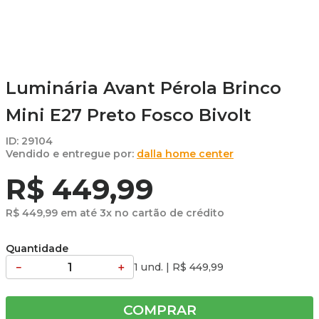
Luminária Avant Pérola Brinco
Mini E27 Preto Fosco Bivolt
ID
:
29104
dalla home center
R$
449
,
99
R$
449
,
99
em até
3
x no cartão de crédito
Quantidade
－
＋
1 und.
|
R$
449
,
99
COMPRAR