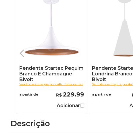
Pendente Startec Pequim
Pendente Start
Branco E Champagne
Londrina Branco
Bivolt
Bivolt
Vendido e entregue por
dalla home center
Vendido e entregue por
da
229.99
a partir de
a partir de
Adicionar
A
Descrição