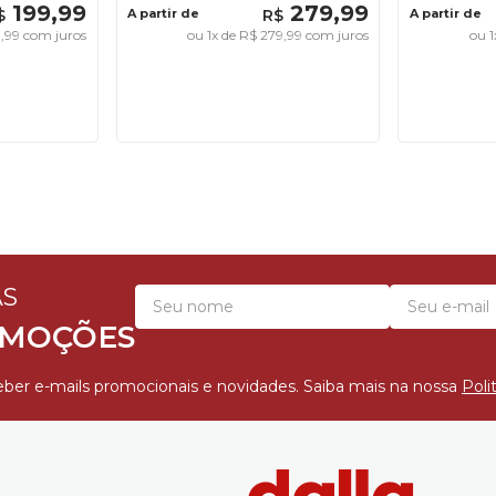
199
,
99
279
,
99
$
A partir de
R$
A partir de
9
,
99
com juros
ou
1
x de
R$
279
,
99
com juros
ou
1
AS
OMOÇÕES
ber e-mails promocionais e novidades. Saiba mais na nossa
Poli