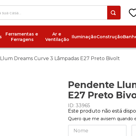
 a sua casa...
Ferramentas e 
Ar e 
s
Iluminação
Construção
Banhe
Ferragens
Ventilação
Llum Dreams Curve 3 Lâmpadas E27 Preto Bivolt
Pendente Llu
E27 Preto Bivo
ID
:
33965
Este produto não está dis
Quero que me avisem quando es