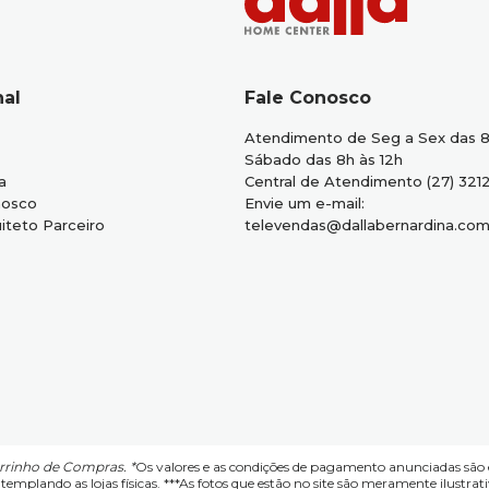
nal
Fale Conosco
Atendimento de Seg a Sex das 8
Sábado das 8h às 12h
a
Central de Atendimento (27) 321
nosco
Envie um e-mail:
iteto Parceiro
televendas@dallabernardina.com
arrinho de Compras. *
Os valores e as condições de pagamento anunciadas são 
templando as lojas físicas. ***As fotos que estão no site são meramente ilustrati