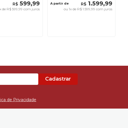
599
,
99
1
.
599
,
99
R$
A partir de
R$
x de
R$
599
,
99
com juros
ou
1
x de
R$
1
.
599
,
99
com juros
Cadastrar
tica de Privacidade