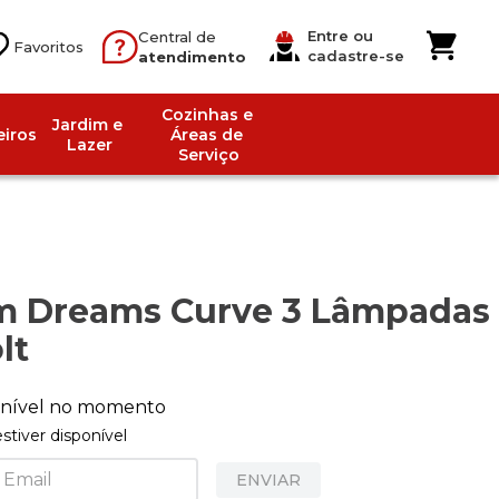
Entre ou
Central de
cadastre-se
atendimento
Cozinhas e 
Jardim e 
iros
Áreas de 
Lazer
Serviço
m Dreams Curve 3 Lâmpadas
lt
ponível no momento
tiver disponível
ENVIAR