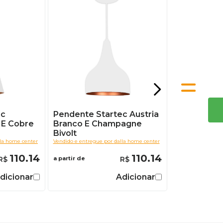
ec
Pendente Startec Austria
 E Cobre
Branco E Champagne
Bivolt
lla home center
Vendido e entregue por
dalla home center
110.14
110.14
a partir de
dicionar
Adicionar