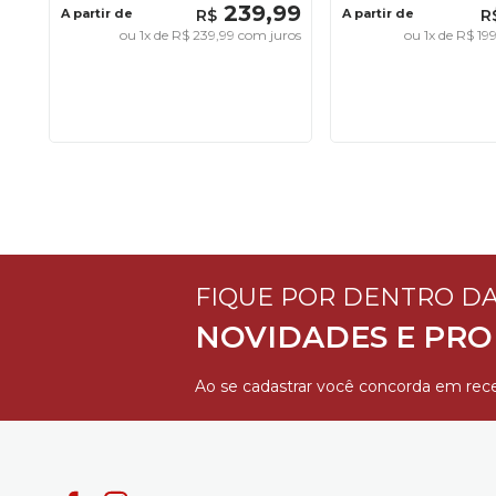
239
,
99
A partir de
R$
A partir de
R
ou
1
x de
R$
239
,
99
com juros
ou
1
x de
R$
19
FIQUE POR DENTRO D
NOVIDADES E PR
Ao se cadastrar você concorda em rece