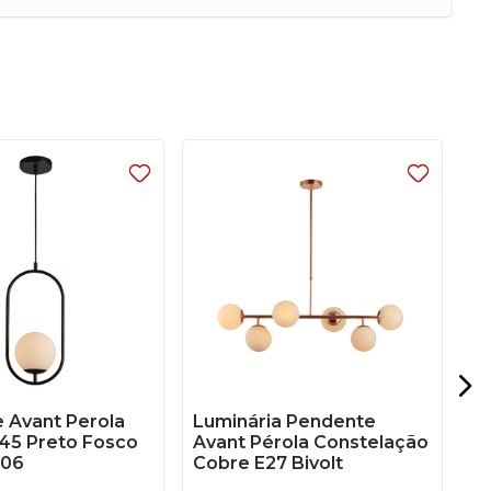
P
Le
4
A 
 Avant Perola
Luminária Pendente
G45 Preto Fosco
Avant Pérola Constelação
06
Cobre E27 Bivolt