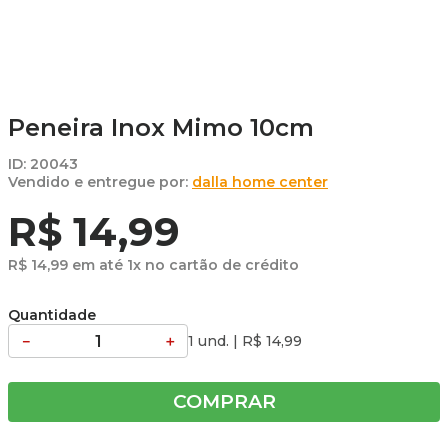
Peneira Inox Mimo 10cm
ID
:
20043
dalla home center
R$
14
,
99
R$
14
,
99
em até
1
x no cartão de crédito
Quantidade
－
＋
1 und.
|
R$
14
,
99
COMPRAR