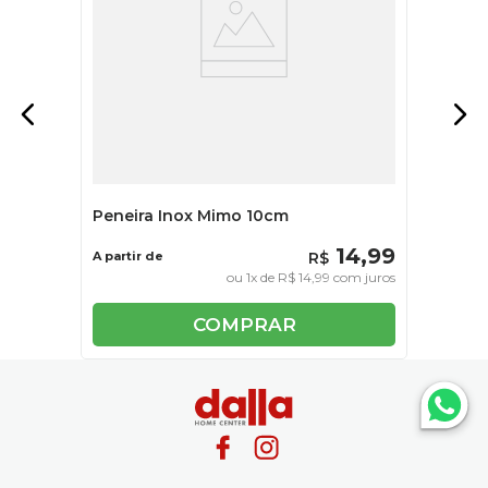
Peneira Inox Mimo 10cm
14
,
99
A partir de
R$
ou
1
x de
R$
14
,
99
com juros
COMPRAR