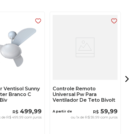
Ve
Vo
Co
A 
r Ventisol Sunny
Controle Remoto
ter Branco C
Universal Pw Para
Biv
Ventilador De Teto Bivolt
499
,
99
59
,
99
R$
A partir de
R$
x de
R$
499
,
99
com juros
ou
1
x de
R$
59
,
99
com juros