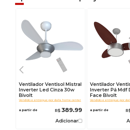
Ventilador Ventisol Mistral
Ventilador Venti
Inverter Led Cinza 30w
Inverter Pá Mdf 
Bivolt
Face Bivolt
Vendido e entregue por
dalla home center
Vendido e entregue por
da
389.99
a partir de
a partir de
Adicionar
A