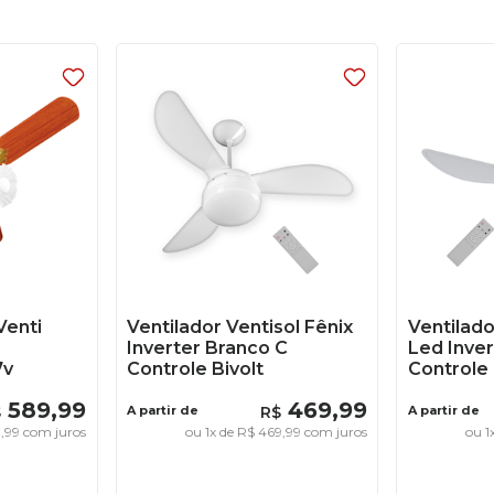
Venti
Ventilador Ventisol Fênix
Ventilado
Inverter Branco C
Led Inver
7v
Controle Bivolt
Controle 
589
,
99
469
,
99
$
A partir de
R$
A partir de
9
,
99
com juros
ou
1
x de
R$
469
,
99
com juros
ou
1