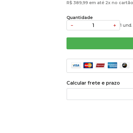
R$
389
,
99
em até
2
x no cartão
Quantidade
－
＋
1 und