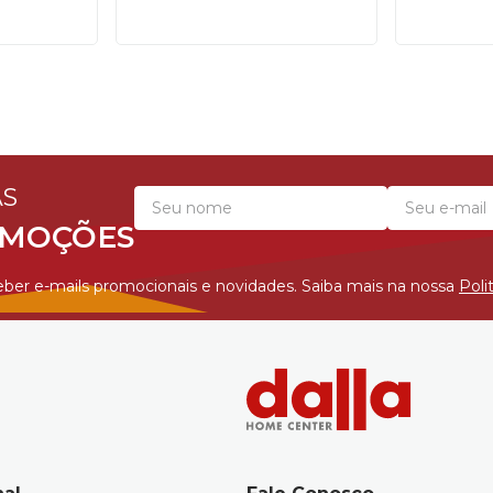
AS
OMOÇÕES
ber e-mails promocionais e novidades. Saiba mais na nossa
Poli