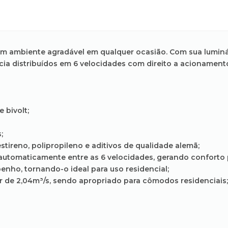
a um ambiente agradável em qualquer ocasião. Com sua lumin
ncia distribuídos em 6 velocidades com direito a acioname
 bivolt;
;
tireno, polipropileno e aditivos de qualidade alemã;
 automaticamente entre as 6 velocidades, gerando conforto 
nho, tornando-o ideal para uso residencial;
ar de 2,04m³/s, sendo apropriado para cômodos residenciais;