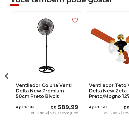
99
Ventilador Coluna Venti
Ventilador Teto 
Delta New Premium
Delta New Zeta
50cm Preto Bivolt
Preto/Mogno 12
589
,
99
A partir de
R$
A partir de
R
ou
1
x de
R$
589
,
99
com juros
ou
1
x de
R$
58