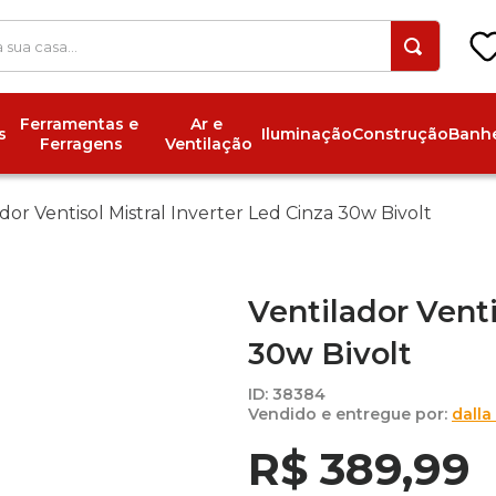
 a sua casa...
Ferramentas e 
Ar e 
s
Iluminação
Construção
Banhe
Ferragens
Ventilação
dor Ventisol Mistral Inverter Led Cinza 30w Bivolt
Ventilador Venti
30w Bivolt
ID
:
38384
dalla
R$
389
,
99