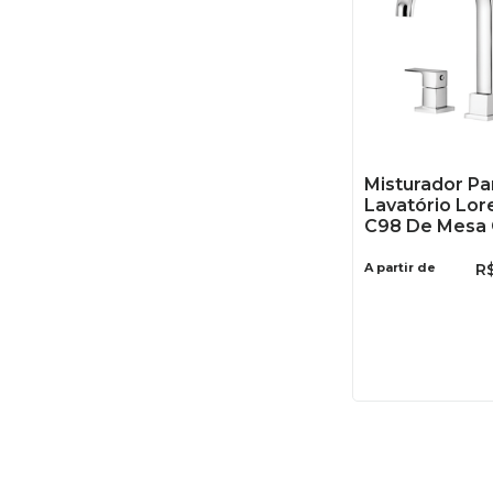
Misturador Pa
Lavatório Lor
C98 De Mesa
A partir de
R