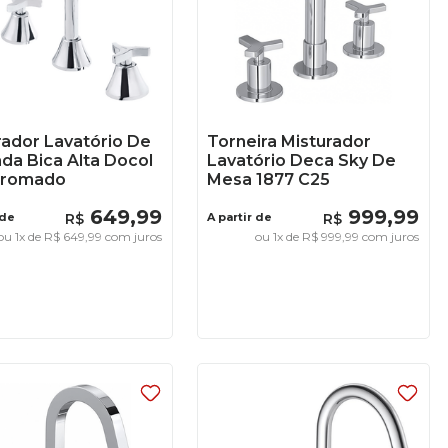
rador Lavatório De
Torneira Misturador
da Bica Alta Docol
Lavatório Deca Sky De
Cromado
Mesa 1877 C25
649
,
99
999
,
99
 de
R$
A partir de
R$
ou
1
x de
R$
649
,
99
com juros
ou
1
x de
R$
999
,
99
com juros