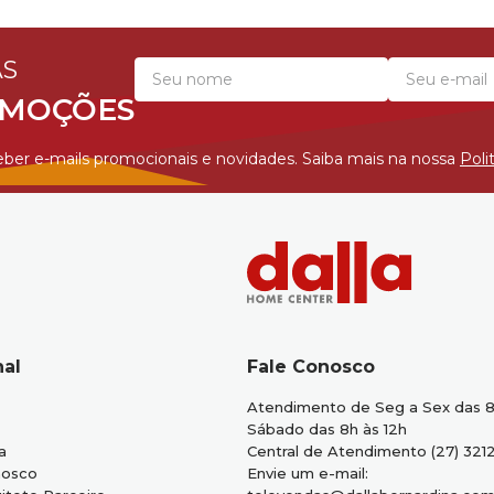
AS
OMOÇÕES
ber e-mails promocionais e novidades. Saiba mais na nossa
Poli
nal
Fale Conosco
Atendimento de Seg a Sex das 8
Sábado das 8h às 12h
a
Central de Atendimento (27) 321
nosco
Envie um e-mail: