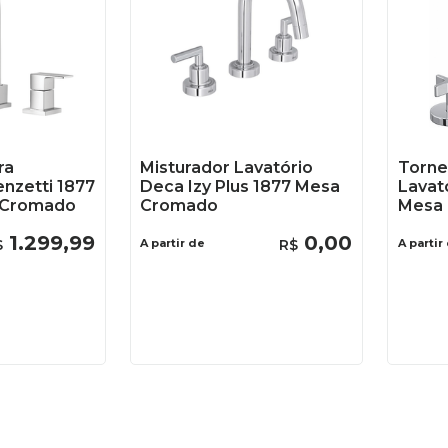
ra
Misturador Lavatório
Torne
enzetti 1877
Deca Izy Plus 1877 Mesa
Lavat
 Cromado
Cromado
Mesa 
1
.
299
,
99
0
,
00
$
A partir de
R$
A partir