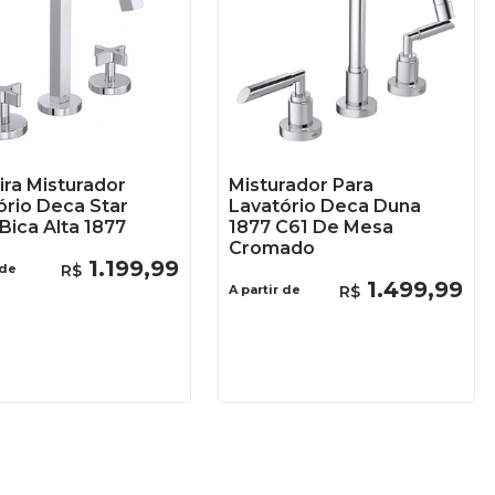
ira Misturador
Misturador Para
ório Deca Star
Lavatório Deca Duna
Bica Alta 1877
1877 C61 De Mesa
Cromado
1
.
199
,
99
 de
R$
1
.
499
,
99
A partir de
R$