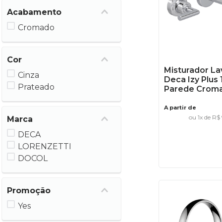
Acabamento
Cromado
Cor
Misturador La
Cinza
Deca Izy Plus
Prateado
Parede Crom
A partir de
ou
1
x de
R$
Marca
DECA
LORENZETTI
DOCOL
Promoção
Yes