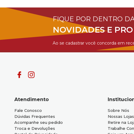
FIQUE POR DENTRO D
NOVIDADES E PR
Ao se cadastrar você concorda em rece
Atendimento
Institucio
Fale Conosco
Sobre Nós
Dúvidas Frequentes
Nossas Lojas
Acompanhe seu pedido
Retire na Loj
Troca e Devoluções
Trabalhe Co