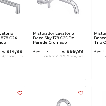
vatório
Misturador Lavatório
Mistu
 1878 C24
Deca Sky 178 C25 De
Banca
ado
Parede Cromado
Trio 
914
,
99
999
,
99
R$
A partir de
R$
A partir
914
,
99
com juros
ou
1
x de
R$
999
,
99
com juros