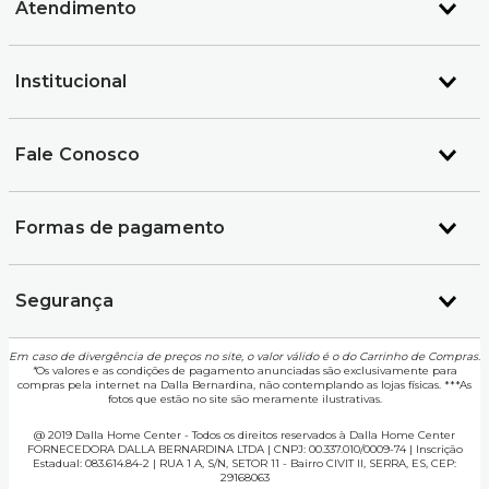
Atendimento
Institucional
Fale Conosco
Formas de pagamento
Segurança
Em caso de divergência de preços no site, o valor válido é o do Carrinho de Compras.
*
Os valores e as condições de pagamento anunciadas são exclusivamente para
compras pela internet na Dalla Bernardina, não contemplando as lojas físicas. ***As
fotos que estão no site são meramente ilustrativas.
@ 2019 Dalla Home Center - Todos os direitos reservados à Dalla Home Center
FORNECEDORA DALLA BERNARDINA LTDA | CNPJ: 00.337.010/0009-74 | Inscrição
Estadual: 083.614.84-2 | RUA 1 A, S/N, SETOR 11 - Bairro CIVIT II, SERRA, ES, CEP:
29168063