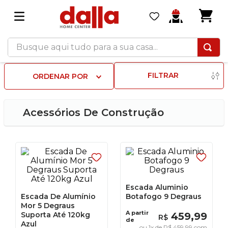
Busque aqui tudo para a sua casa...
FILTRAR
ORDENAR POR
Acessórios De Construção
Escada Aluminio
Escada De Alumínio
Botafogo 9 Degraus
Mor 5 Degraus
A partir
Suporta Até 120kg
459
,
99
R$
de
Azul
ou
1
x de
R$
459
,
99
com