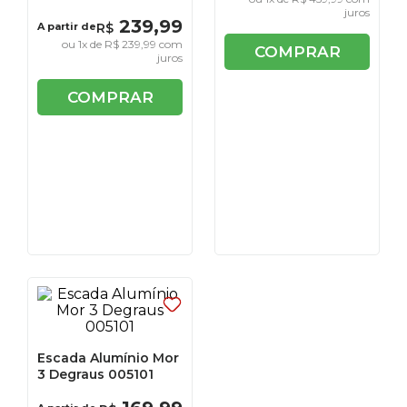
juros
239
,
99
A partir de
R$
ou
1
x de
R$
239
,
99
com
COMPRAR
juros
COMPRAR
Escada Alumínio Mor
3 Degraus 005101