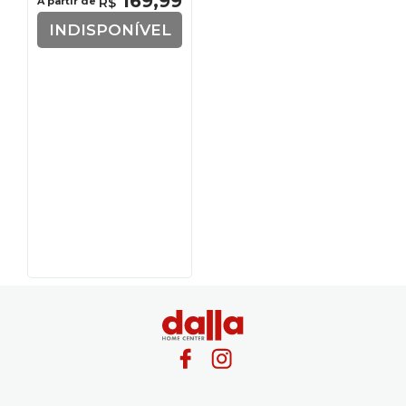
169
,
99
A partir de
R$
INDISPONÍVEL