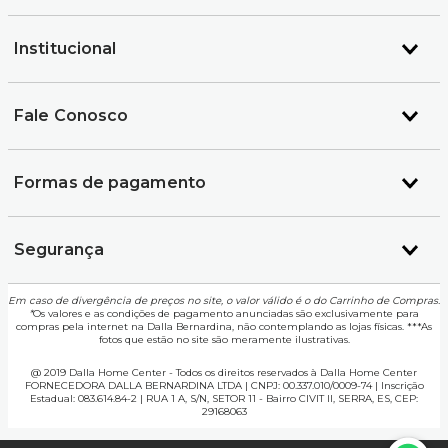
Institucional
Fale Conosco
Formas de pagamento
Segurança
Em caso de divergência de preços no site, o valor válido é o do Carrinho de Compras.
*
Os valores e as condições de pagamento anunciadas são exclusivamente para
compras pela internet na Dalla Bernardina, não contemplando as lojas físicas. ***As
fotos que estão no site são meramente ilustrativas.
@ 2019 Dalla Home Center - Todos os direitos reservados à Dalla Home Center
FORNECEDORA DALLA BERNARDINA LTDA | CNPJ: 00.337.010/0009-74 | Inscrição
Estadual: 083.614.84-2 | RUA 1 A, S/N, SETOR 11 - Bairro CIVIT II, SERRA, ES, CEP:
29168063