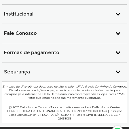
Institucional
Fale Conosco
Formas de pagamento
Segurança
Em caso de divergência de preços no site, o valor válido é o do Carrinho de Compras.
*
Os valores e as condições de pagamento anunciadas são exclusivamente para
compras pela internet na Dalla Bernardina, não contemplando as lojas físicas. ***As
fotos que estão no site são meramente ilustrativas.
@ 2019 Dalla Home Center - Todos os direitos reservados à Dalla Home Center
FORNECEDORA DALLA BERNARDINA LTDA | CNPJ: 00.337.010/0009-74 | Inscrição
Estadual: 083.614.84-2 | RUA 1 A, S/N, SETOR 11 - Bairro CIVIT II, SERRA, ES, CEP:
29168063