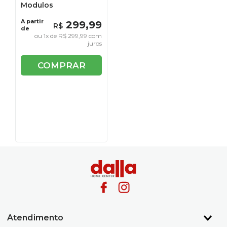
Modulos
A partir
299
,
99
R$
de
ou
1
x de
R$
299
,
99
com
juros
COMPRAR
Atendimento