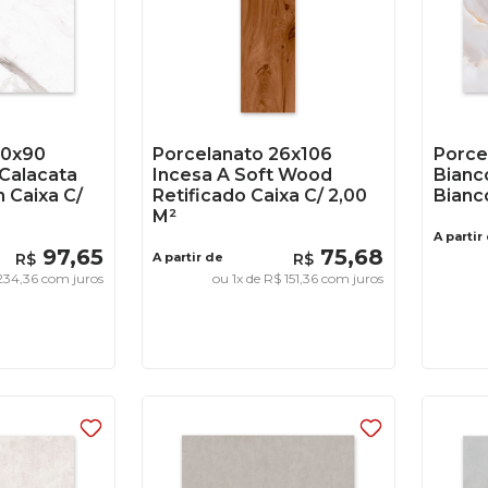
90x90
Porcelanato 26x106
Porce
Calacata
Incesa A Soft Wood
Bianc
n Caixa C/
Retificado Caixa C/ 2,00
Bianc
M²
A partir
97
,
65
75
,
68
R$
A partir de
R$
234
,
36
com juros
ou
1
x de
R$
151
,
36
com juros