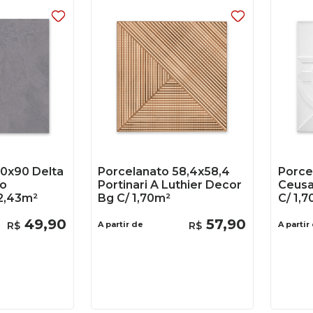
90x90 Delta
Porcelanato 58,4x58,4
Porce
io
Portinari A Luthier Decor
Ceusa
2,43m²
Bg C/ 1,70m²
C/ 1,
49
,
90
57
,
90
R$
A partir de
R$
A partir