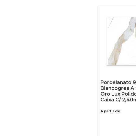
Porcelanato 
Biancogres A 
Oro Lux Polid
Caixa C/ 2,40
A partir de