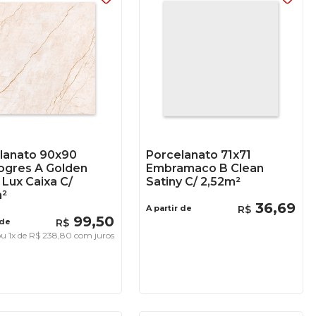
lanato 90x90
Porcelanato 71x71
ogres A Golden
Embramaco B Clean
 Lux Caixa C/
Satiny C/ 2,52m²
²
36
,
69
A partir de
R$
99
,
50
 de
R$
ou
1
x de
R$
238
,
80
com juros