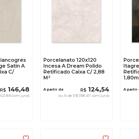
Biancogres
Porcelanato 120x120
Porce
ge Satin A
Incesa A Dream Polido
Itagre
xa C/
Retificado Caixa C/ 2,88
Retifi
M²
1,80m
146
,
48
124
,
54
R$
A partir de
R$
A partir
421
,
86
com juros
ou
1
x de
R$
358
,
67
com juros