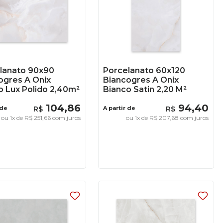
lanato 90x90
Porcelanato 60x120
ogres A Onix
Biancogres A Onix
o Lux Polido 2,40m²
Bianco Satin 2,20 M²
104
,
86
94
,
40
 de
R$
A partir de
R$
ou
1
x de
R$
251
,
66
com juros
ou
1
x de
R$
207
,
68
com juros