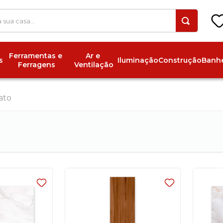
 a sua casa...
Ferramentas e 
Ar e 
s
Iluminação
Construção
Banhe
Ferragens
Ventilação
ato