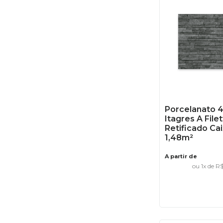
Porcelanato 
Itagres A Filet
Retificado Ca
1,48m²
A partir de
ou
1
x de
R