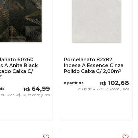
lanato 60x60
Porcelanato 82x82
s A Anita Black
Incesa A Essence Cinza
cado Caixa C/
Polido Caixa C/ 2,00m²
²
102
,
68
A partir de
R$
64
,
99
 de
R$
ou
1
x de
R$
205
,
36
com juros
ou
1
x de
R$
116
,
98
com juros