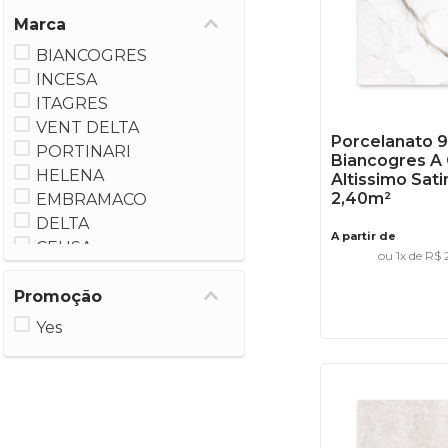
Marca
BIANCOGRES
INCESA
ITAGRES
VENT DELTA
Porcelanato 
PORTINARI
Biancogres A 
HELENA
Altissimo Sati
2,40m²
EMBRAMACO
DELTA
A partir de
CEUSA
ou
1
x de
R$
Promoção
Yes