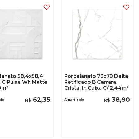
lanato 58,4x58,4
Porcelanato 70x70 Delta
 C Pulse Wh Matte
Retificado B Carrara
70m²
Cristal In Caixa C/ 2,44m²
62
,
35
38
,
90
 de
R$
A partir de
R$