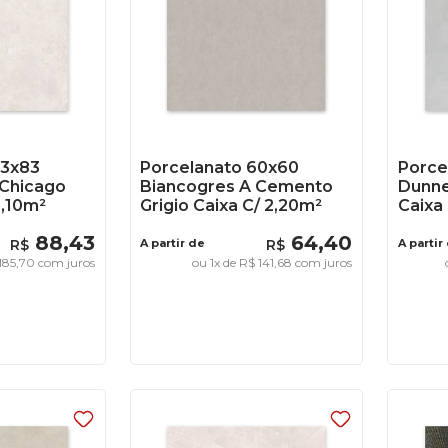
83x83
Porcelanato 60x60
Porce
 Chicago
Biancogres A Cemento
Dunne
2,10m²
Grigio Caixa C/ 2,20m²
Caixa 
88
,
43
64
,
40
R$
A partir de
R$
A partir
185
,
70
com juros
ou
1
x de
R$
141
,
68
com juros