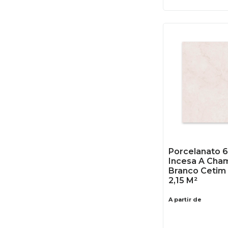
Porcelanato 
Incesa A Cha
Branco Cetim 
2,15 M²
A partir de