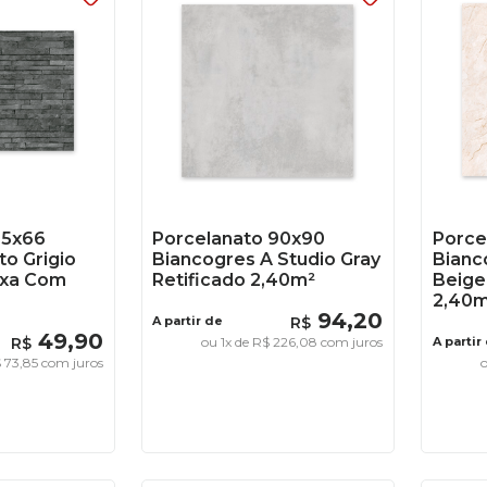
45x66
Porcelanato 90x90
Porce
to Grigio
Biancogres A Studio Gray
Bianc
ixa Com
Retificado 2,40m²
Beige
2,40m
94
,
20
A partir de
R$
49
,
90
R$
ou
1
x de
R$
226
,
08
com juros
A partir
$
73
,
85
com juros