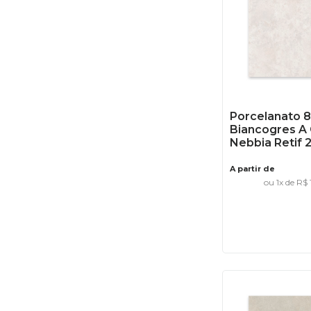
Porcelanato 
Biancogres A
Nebbia Retif 
A partir de
ou
1
x de
R$