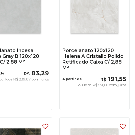
lanato Incesa
Porcelanato 120x120
 Gray B 120x120
Helena A Cristallo Polido
C/ 2,88 M²
Retificado Caixa C/ 2,88
M²
83
,
29
 de
R$
191
,
55
ou
1
x de
R$
239
,
87
com juros
A partir de
R$
ou
1
x de
R$
551
,
66
com juros