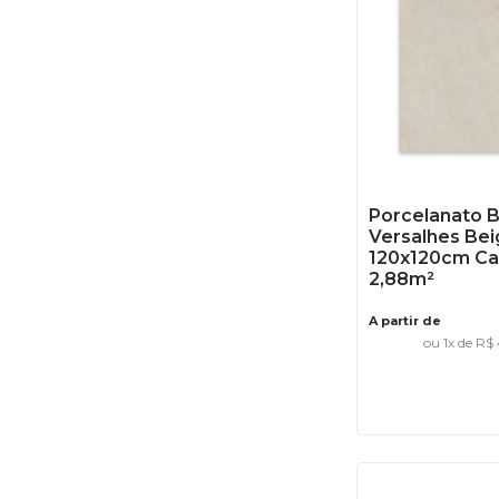
Porcelanato 
Versalhes Bei
120x120cm Cai
2,88m²
A partir de
ou
1
x de
R$