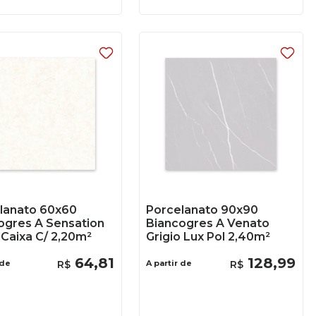
lanato 60x60
Porcelanato 90x90
ogres A Sensation
Biancogres A Venato
Caixa C/ 2,20m²
Grigio Lux Pol 2,40m²
64
,
81
128
,
99
 de
R$
A partir de
R$