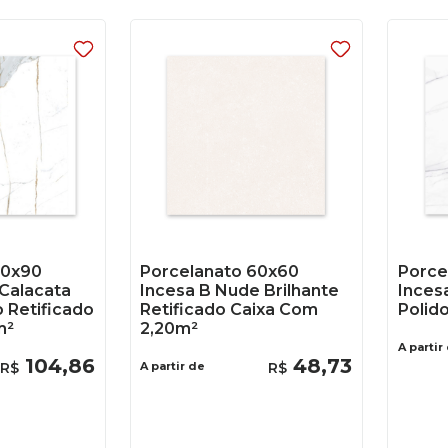
90x90
Porcelanato 60x60
Porce
Calacata
Incesa B Nude Brilhante
Inces
o Retificado
Retificado Caixa Com
Polido
m²
2,20m²
A partir
104
,
86
48
,
73
R$
A partir de
R$