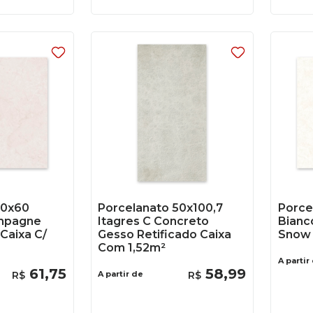
60x60
Porcelanato 50x100,7
Porce
mpagne
Itagres C Concreto
Bianc
Caixa C/
Gesso Retificado Caixa
Snow 
Com 1,52m²
A partir
61
,
75
58
,
99
R$
A partir de
R$