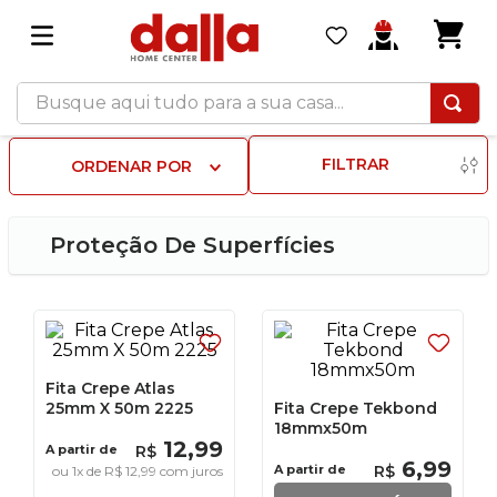
Busque aqui tudo para a sua casa...
FILTRAR
ORDENAR POR
Proteção De Superfícies
Fita Crepe Atlas
25mm X 50m 2225
Fita Crepe Tekbond
18mmx50m
12
,
99
A partir de
R$
6
,
99
A partir de
R$
ou
1
x de
R$
12
,
99
com juros