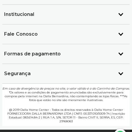
Institucional
Fale Conosco
Formas de pagamento
Segurança
Em caso de divergência de preços no site, o valor válido é o do Carrinho de Compras.
*
Os valores e as condições de pagamento anunciadas são exclusivamente para
compras pela internet na Dalla Bernardina, não contemplando as lojas físicas. ***As
fotos que estão no site são meramente ilustrativas.
@ 2019 Dalla Home Center - Todos os direitos reservados à Dalla Home Center
FORNECEDORA DALLA BERNARDINA LTDA | CNPJ: 00.337.010/0009-74 | Inscrição
Estadual: 083.614.84-2 | RUA 1 A, S/N, SETOR 11 - Bairro CIVIT II, SERRA, ES, CEP:
29168063