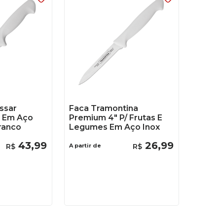
ssar
Faca Tramontina
" Em Aço
Premium 4" P/ Frutas E
ranco
Legumes Em Aço Inox
43
,
99
26
,
99
R$
A partir de
R$