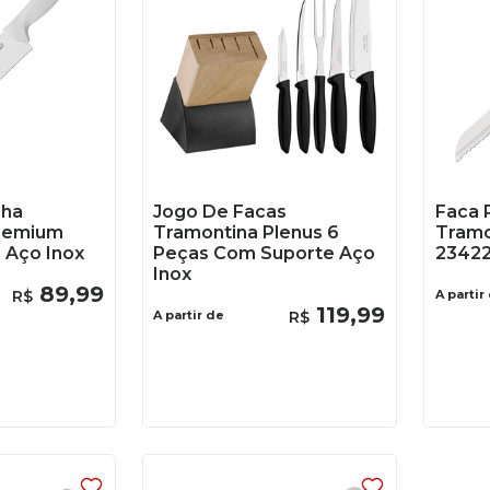
nha
Jogo De Facas
Faca 
remium
Tramontina Plenus 6
Tramo
 Aço Inox
Peças Com Suporte Aço
23422
Inox
89
,
99
R$
A partir
119
,
99
A partir de
R$