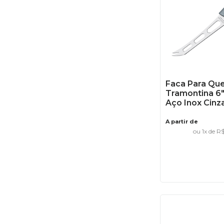
Faca Para Que
Tramontina 6
Aço Inox Cinz
A partir de
ou
1
x de
R