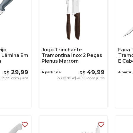
ijo
Jogo Trinchante
Faca 
" Lâmina Em
Tramontina Inox 2 Peças
Tramo
a
Plenus Marrom
E Cab
29
,
99
49
,
99
R$
A partir de
R$
A partir
$
29
,
99
com juros
ou
1
x de
R$
49
,
99
com juros