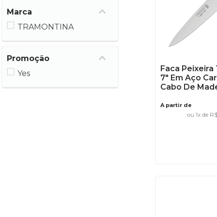
Marca
TRAMONTINA
Promoção
Faca Peixeira
Yes
7" Em Aço Ca
Cabo De Made
A partir de
ou
1
x de
R