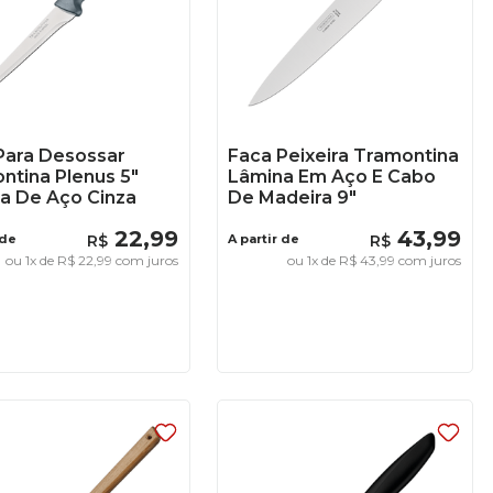
Para Desossar
Faca Peixeira Tramontina
ntina Plenus 5"
Lâmina Em Aço E Cabo
a De Aço Cinza
De Madeira 9"
22
,
99
43
,
99
 de
R$
A partir de
R$
ou
1
x de
R$
22
,
99
com juros
ou
1
x de
R$
43
,
99
com juros