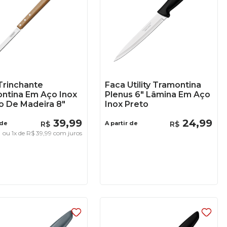
Trinchante
Faca Utility Tramontina
ntina Em Aço Inox
Plenus 6" Lâmina Em Aço
o De Madeira 8"
Inox Preto
39
,
99
24
,
99
 de
R$
A partir de
R$
ou
1
x de
R$
39
,
99
com juros