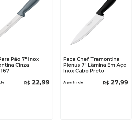
Para Pão 7" Inox
Faca Chef Tramontina
ntina Cinza
Plenus 7" Lâmina Em Aço
167
Inox Cabo Preto
22
,
99
27
,
99
 de
R$
A partir de
R$