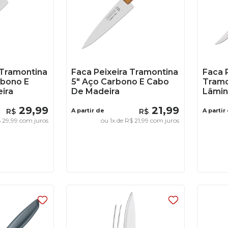
 Tramontina
Faca Peixeira Tramontina
Faca 
rbono E
5" Aço Carbono E Cabo
Tramo
ira
De Madeira
Lâmin
29
,
99
21
,
99
R$
A partir de
R$
A partir
$
29
,
99
com juros
ou
1
x de
R$
21
,
99
com juros