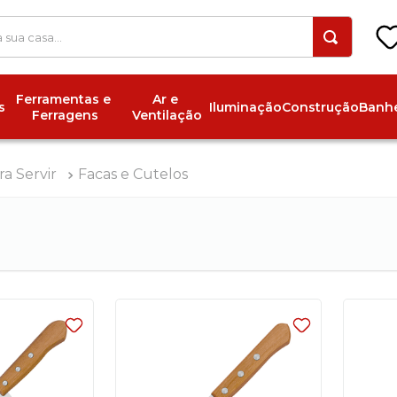
 a sua casa...
Ferramentas e 
Ar e 
s
Iluminação
Construção
Banhe
Ferragens
Ventilação
ra Servir
Facas e Cutelos