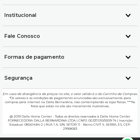
Institucional
Fale Conosco
Formas de pagamento
Segurança
Em caso de divergência de preços no site, o valor válido é o do Carrinho de Compras.
*
Os valores e as condições de pagamento anunciadas são exclusivamente para
compras pela internet na Dalla Bernardina, não contemplando as lojas físicas. ***As
fotos que estão no site são meramente ilustrativas.
@ 2019 Dalla Home Center - Todos os direitos reservados à Dalla Home Center
FORNECEDORA DALLA BERNARDINA LTDA | CNPJ: 00.337.010/0009-74 | Inscrição
Estadual: 083.614.84-2 | RUA 1 A, S/N, SETOR 11 - Bairro CIVIT II, SERRA, ES, CEP:
29168063