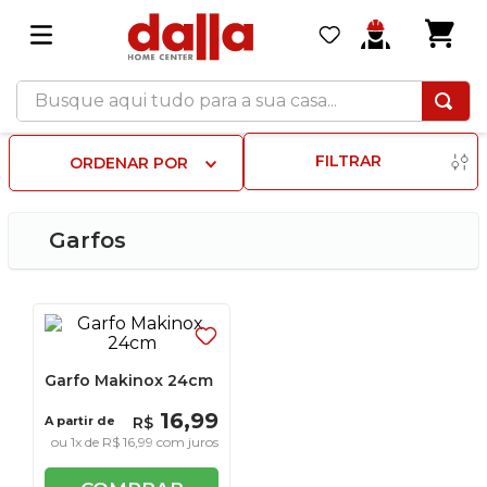
Busque aqui tudo para a sua casa...
FILTRAR
ORDENAR POR
Garfos
Garfo Makinox 24cm
16
,
99
A partir de
R$
ou
1
x de
R$
16
,
99
com juros