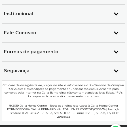
Institucional
Fale Conosco
Formas de pagamento
Segurança
Em caso de divergência de preços no site, o valor válido é o do Carrinho de Compras.
*
Os valores e as condições de pagamento anunciadas são exclusivamente para
compras pela internet na Dalla Bernardina, não contemplando as lojas físicas. ***As
fotos que estão no site são meramente ilustrativas.
@ 2019 Dalla Home Center - Todos os direitos reservados à Dalla Home Center
FORNECEDORA DALLA BERNARDINA LTDA | CNPJ: 00.337.010/0009-74 | Inscrição
Estadual: 083.614.84-2 | RUA 1 A, S/N, SETOR 11 - Bairro CIVIT II, SERRA, ES, CEP:
29168063