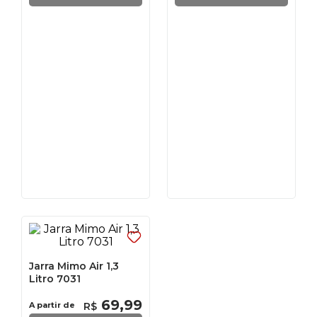
Jarra Mimo Air 1,3
Litro 7031
69
,
99
A partir de
R$