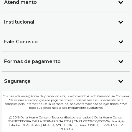
Atendimento
Institucional
Fale Conosco
Formas de pagamento
Segurança
Em caso de divergência de preços no site, o valor válido é o do Carrinho de Compras.
*
Os valores e as condições de pagamento anunciadas são exclusivamente para
compras pela internet na Dalla Bernardina, não contemplando as lojas físicas. ***As
fotos que estão no site são meramente ilustrativas.
@ 2019 Dalla Home Center - Todos os direitos reservados à Dalla Home Center
FORNECEDORA DALLA BERNARDINA LTDA | CNPJ: 00.337.010/0009-74 | Inscrição
Estadual: 083.614.84-2 | RUA 1 A, S/N, SETOR 11 - Bairro CIVIT II, SERRA, ES, CEP:
29168063