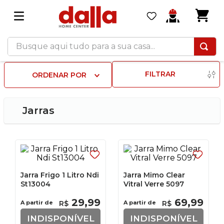
Busque aqui tudo para a sua casa...
FILTRAR
ORDENAR POR
Jarras
Jarra Frigo 1 Litro Ndi
Jarra Mimo Clear
St13004
Vitral Verre 5097
29
,
99
69
,
99
A partir de
R$
A partir de
R$
INDISPONÍVEL
INDISPONÍVEL