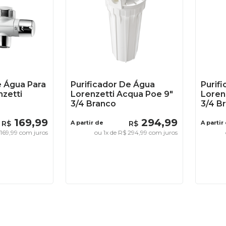
e Água Para
Purificador De Água
Purif
nzetti
Lorenzetti Acqua Poe 9"
Loren
3/4 Branco
3/4 B
169
,
99
294
,
99
R$
A partir de
R$
A partir
169
,
99
com juros
ou
1
x de
R$
294
,
99
com juros