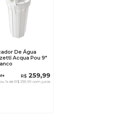
icador De Água
zetti Acqua Pou 9"
ranco
259
,
99
 de
R$
ou
1
x de
R$
259
,
99
com juros