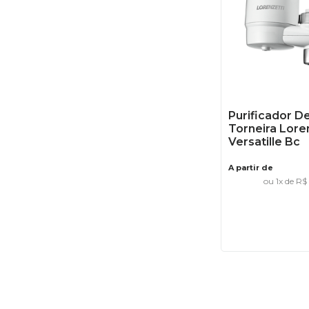
Purificador D
Torneira Lore
Versatille Bc
A partir de
ou
1
x de
R$