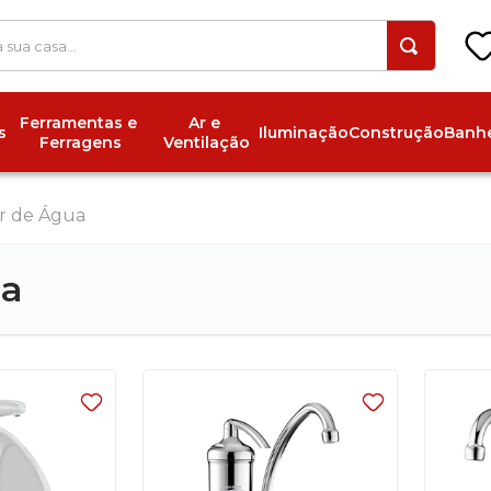
 a sua casa...
Ferramentas e 
Ar e 
s
Iluminação
Construção
Banhe
Ferragens
Ventilação
or de Água
ua