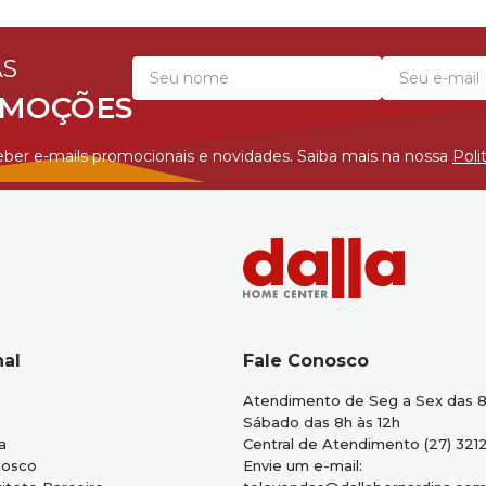
AS
OMOÇÕES
ber e-mails promocionais e novidades. Saiba mais na nossa
Poli
nal
Fale Conosco
Atendimento de Seg a Sex das 8
Sábado das 8h às 12h
a
Central de Atendimento (27) 321
nosco
Envie um e-mail: