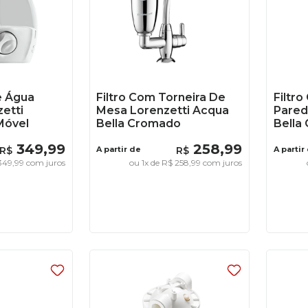
e Água
Filtro Com Torneira De
Filtr
zetti
Mesa Lorenzetti Acqua
Pared
Móvel
Bella Cromado
Bella
349
,
99
258
,
99
R$
A partir de
R$
A partir
349
,
99
com juros
ou
1
x de
R$
258
,
99
com juros