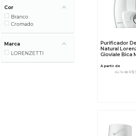
Cor
Branco
Cromado
Purificador D
Marca
Natural Loren
LORENZETTI
Gioviale Bica 
A partir de
ou
1
x de
R$