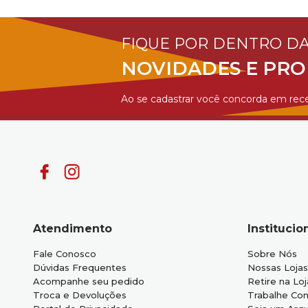
FIQUE POR DENTRO D
NOVIDADES E PR
Ao se cadastrar você concorda em rece
Atendimento
Institucio
Fale Conosco
Sobre Nós
Dúvidas Frequentes
Nossas Lojas
Acompanhe seu pedido
Retire na Loj
Troca e Devoluções
Trabalhe Co