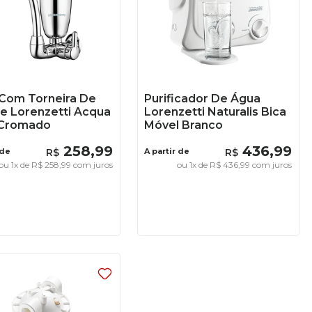
o Com Torneira De
Purificador De Água
e Lorenzetti Acqua
Lorenzetti Naturalis Bica
 Cromado
Móvel Branco
258
,
99
436
,
99
 de
R$
A partir de
R$
ou
1
x de
R$
258
,
99
com juros
ou
1
x de
R$
436
,
99
com juros