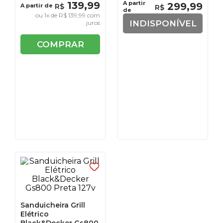
139
,
99
A partir
299
,
99
A partir de
R$
R$
de
ou
1
x de
R$
139
,
99
com
INDISPONÍVEL
juros
COMPRAR
Sanduicheira Grill
Elétrico