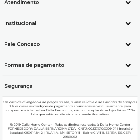
Atendimento
Institucional
Fale Conosco
Formas de pagamento
Segurança
Em caso de divergência de preços no site, o valor válido é o do Carrinho de Compras.
*
Os valores e as condições de pagamento anunciadas são exclusivamente para
compras pela internet na Dalla Bernardina, não contemplando as lojas físicas. ***As
fotos que estão no site são meramente ilustrativas.
@ 2019 Dalla Home Center - Todos os direitos reservados à Dalla Home Center
FORNECEDORA DALLA BERNARDINA LTDA | CNPJ: 00.337.010/0009-74 | Inscrição
Estadual: 083.614.84-2 | RUA 1 A, S/N, SETOR 11 - Bairro CIVIT II, SERRA, ES, CEP:
29168063