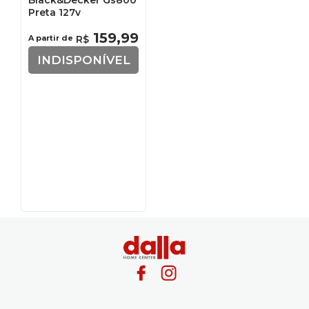
Black&Decker Gs800
Preta 127v
159
,
99
A partir de
R$
INDISPONÍVEL