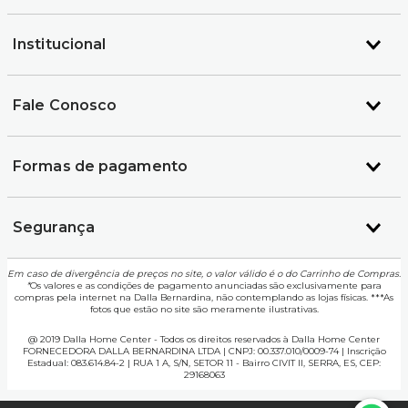
Institucional
Fale Conosco
Formas de pagamento
Segurança
Em caso de divergência de preços no site, o valor válido é o do Carrinho de Compras.
*
Os valores e as condições de pagamento anunciadas são exclusivamente para
compras pela internet na Dalla Bernardina, não contemplando as lojas físicas. ***As
fotos que estão no site são meramente ilustrativas.
@ 2019 Dalla Home Center - Todos os direitos reservados à Dalla Home Center
FORNECEDORA DALLA BERNARDINA LTDA | CNPJ: 00.337.010/0009-74 | Inscrição
Estadual: 083.614.84-2 | RUA 1 A, S/N, SETOR 11 - Bairro CIVIT II, SERRA, ES, CEP:
29168063