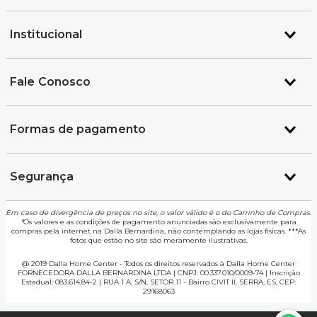
Institucional
Fale Conosco
Formas de pagamento
Segurança
Em caso de divergência de preços no site, o valor válido é o do Carrinho de Compras.
*
Os valores e as condições de pagamento anunciadas são exclusivamente para
compras pela internet na Dalla Bernardina, não contemplando as lojas físicas. ***As
fotos que estão no site são meramente ilustrativas.
@ 2019 Dalla Home Center - Todos os direitos reservados à Dalla Home Center
FORNECEDORA DALLA BERNARDINA LTDA | CNPJ: 00.337.010/0009-74 | Inscrição
Estadual: 083.614.84-2 | RUA 1 A, S/N, SETOR 11 - Bairro CIVIT II, SERRA, ES, CEP:
29168063