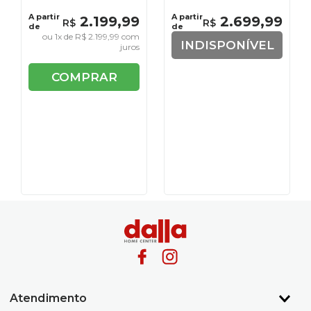
A partir
A partir
2
.
199
,
99
2
.
699
,
99
R$
R$
de
de
ou
1
x de
R$
2
.
199
,
99
com
INDISPONÍVEL
juros
COMPRAR
Atendimento