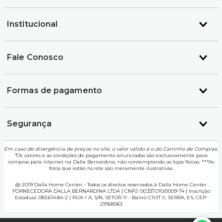
Institucional
Fale Conosco
Formas de pagamento
Segurança
Em caso de divergência de preços no site, o valor válido é o do Carrinho de Compras.
*
Os valores e as condições de pagamento anunciadas são exclusivamente para
compras pela internet na Dalla Bernardina, não contemplando as lojas físicas. ***As
fotos que estão no site são meramente ilustrativas.
@ 2019 Dalla Home Center - Todos os direitos reservados à Dalla Home Center
FORNECEDORA DALLA BERNARDINA LTDA | CNPJ: 00.337.010/0009-74 | Inscrição
Estadual: 083.614.84-2 | RUA 1 A, S/N, SETOR 11 - Bairro CIVIT II, SERRA, ES, CEP:
29168063