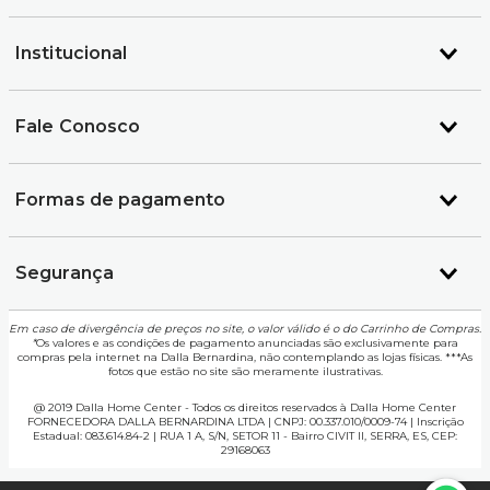
Institucional
Fale Conosco
Formas de pagamento
Segurança
Em caso de divergência de preços no site, o valor válido é o do Carrinho de Compras.
*
Os valores e as condições de pagamento anunciadas são exclusivamente para
compras pela internet na Dalla Bernardina, não contemplando as lojas físicas. ***As
fotos que estão no site são meramente ilustrativas.
@ 2019 Dalla Home Center - Todos os direitos reservados à Dalla Home Center
FORNECEDORA DALLA BERNARDINA LTDA | CNPJ: 00.337.010/0009-74 | Inscrição
Estadual: 083.614.84-2 | RUA 1 A, S/N, SETOR 11 - Bairro CIVIT II, SERRA, ES, CEP:
29168063