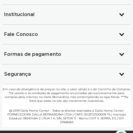
Institucional
Fale Conosco
Formas de pagamento
Segurança
Em caso de divergência de preços no site, o valor válido é o do Carrinho de Compras.
*
Os valores e as condições de pagamento anunciadas são exclusivamente para
compras pela internet na Dalla Bernardina, não contemplando as lojas físicas. ***As
fotos que estão no site são meramente ilustrativas.
@ 2019 Dalla Home Center - Todos os direitos reservados à Dalla Home Center
FORNECEDORA DALLA BERNARDINA LTDA | CNPJ: 00.337.010/0009-74 | Inscrição
Estadual: 083.614.84-2 | RUA 1 A, S/N, SETOR 11 - Bairro CIVIT II, SERRA, ES, CEP:
29168063