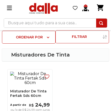
Busque aqui tudo para a sua casa...
FILTRAR
ORDENAR POR
Misturadores De Tinta
Misturador De Tinta
Fertak Sds 60cm
24
,
99
A partir de
R$
ou
1
x de
R$
24
,
99
com juros