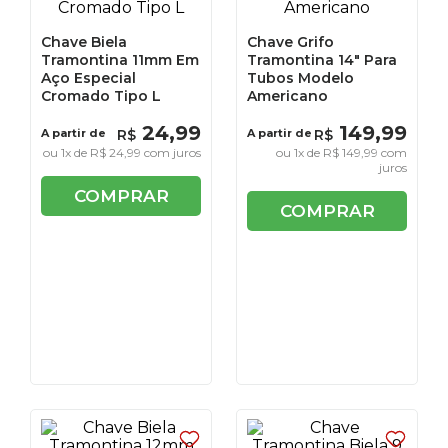
Chave Biela
Chave Grifo
Tramontina 11mm Em
Tramontina 14" Para
Aço Especial
Tubos Modelo
Cromado Tipo L
Americano
24
,
99
149
,
99
A partir de
R$
A partir de
R$
ou
1
x de
R$
24
,
99
com juros
ou
1
x de
R$
149
,
99
com
juros
COMPRAR
COMPRAR