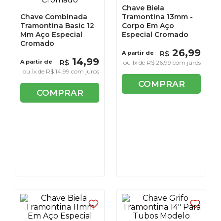
Chave Biela
Chave Combinada
Tramontina 13mm -
Tramontina Basic 12
Corpo Em Aço
Mm Aço Especial
Especial Cromado
Cromado
26
,
99
A partir de
R$
14
,
99
A partir de
R$
ou
1
x de
R$
26
,
99
com juros
ou
1
x de
R$
14
,
99
com juros
COMPRAR
COMPRAR