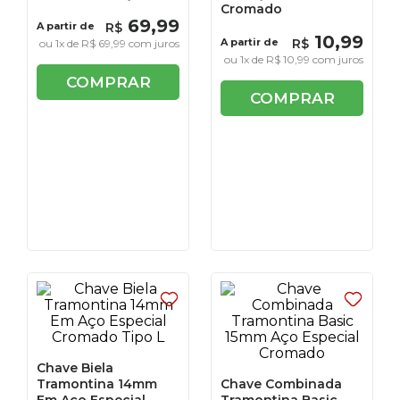
Cromado
69
,
99
A partir de
R$
10
,
99
A partir de
R$
ou
1
x de
R$
69
,
99
com juros
ou
1
x de
R$
10
,
99
com juros
COMPRAR
COMPRAR
Chave Biela
Tramontina 14mm
Chave Combinada