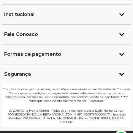
Institucional
Fale Conosco
Formas de pagamento
Segurança
Em caso de divergência de preços no site, o valor válido é o do Carrinho de Compras.
*
Os valores e as condições de pagamento anunciadas são exclusivamente para
compras pela internet na Dalla Bernardina, não contemplando as lojas físicas. ***As
fotos que estão no site são meramente ilustrativas.
@ 2019 Dalla Home Center - Todos os direitos reservados à Dalla Home Center
FORNECEDORA DALLA BERNARDINA LTDA | CNPJ: 00.337.010/0009-74 | Inscrição
Estadual: 083.614.84-2 | RUA 1 A, S/N, SETOR 11 - Bairro CIVIT II, SERRA, ES, CEP:
29168063