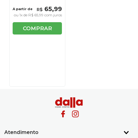
65
,
99
A partir de
R$
ou
1
x de
R$
65
,
99
com juros
COMPRAR
Atendimento