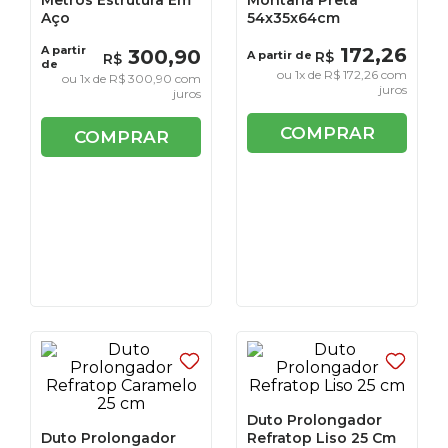
Metros Estrutura Em
Montana Preta
Aço
54x35x64cm
A partir
172
,
26
300
,
90
A partir de
R$
R$
de
ou
1
x de
R$
172
,
26
com
ou
1
x de
R$
300
,
90
com
juros
juros
COMPRAR
COMPRAR
Duto Prolongador
Duto Prolongador
Refratop Liso 25 Cm