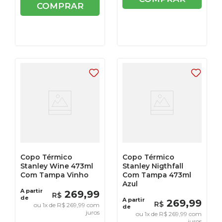
COMPRAR
Copo Térmico
Copo Térmico
Stanley Wine 473ml
Stanley Nigthfall
Com Tampa Vinho
Com Tampa 473ml
Azul
A partir
269
,
99
R$
de
A partir
269
,
99
R$
ou
1
x de
R$
269
,
99
com
de
juros
ou
1
x de
R$
269
,
99
com
juros