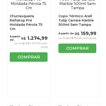
Churrasqueira
Copo Térmico Arell
Refratop Pré
Tulip Carrara Marble
Moldada Pérola 75
500ml Sem Tampa
Cm
159
,
99
A partir de
R$
A partir
1
.
274
,
99
ou
1
x de
R$
159
,
99
com juros
R$
de
ou
1
x de
R$
1
.
274
,
99
com
juros
COMPRAR
COMPRAR