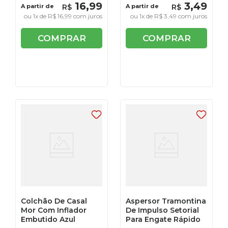
16
,
99
3
,
49
A partir de
R$
A partir de
R$
ou
1
x de
R$
16
,
99
com juros
ou
1
x de
R$
3
,
49
com juros
COMPRAR
COMPRAR
Colchão De Casal
Aspersor Tramontina
Mor Com Inflador
De Impulso Setorial
Embutido Azul
Para Engate Rápido