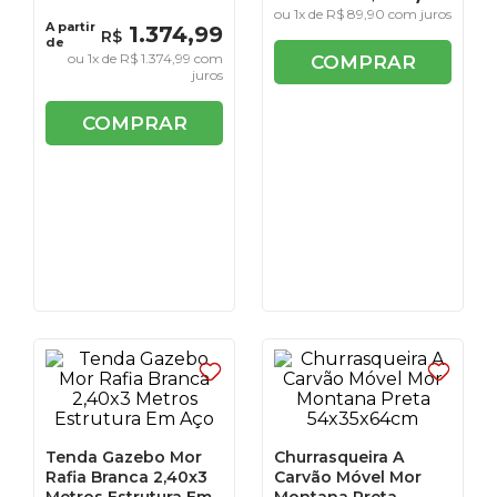
ou
1
x de
R$
89
,
90
com juros
A partir
1
.
374
,
99
R$
de
ou
1
x de
R$
1
.
374
,
99
com
COMPRAR
juros
COMPRAR
Tenda Gazebo Mor
Churrasqueira A
Rafia Branca 2,40x3
Carvão Móvel Mor