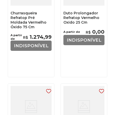
Churrasqueira
Duto Prolongador
Refratop Pré
Refratop Vermelho
Moldada Vermelho
Oxido 25 Cm
Óxido 75 Cm
0
,
00
A partir de
R$
A partir
1
.
274
,
99
R$
de
INDISPONÍVEL
INDISPONÍVEL