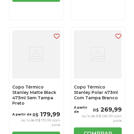
Copo Térmico
Copo Térmico
Stanley Matte Black
Stanley Polar 473ml
473ml Sem Tampa
Com Tampa Branco
Preto
A partir
269
,
99
R$
de
179
,
99
A partir de
R$
ou
1
x de
R$
269
,
99
com
ou
1
x de
R$
179
,
99
com
juros
juros
COMPRAR