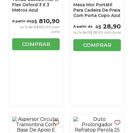
Flex Oxford 3 X 3
Mesa Mor Portátil
Metros Azul
Para Cadeira De Praia
Com Porta Copo Azul
810
,
90
A partir de
R$
28
,
90
A partir de
R$
ou
1
x de
R$
810
,
90
com
juros
ou
1
x de
R$
28
,
90
com juros
COMPRAR
COMPRAR