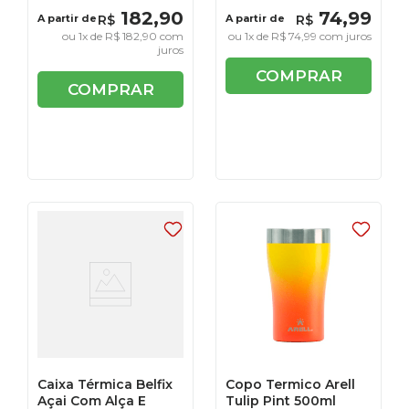
182
,
90
74
,
99
A partir de
R$
A partir de
R$
ou
1
x de
R$
182
,
90
com
ou
1
x de
R$
74
,
99
com juros
juros
COMPRAR
COMPRAR
Caixa Térmica Belfix
Copo Termico Arell
Açai Com Alça E
Tulip Pint 500ml