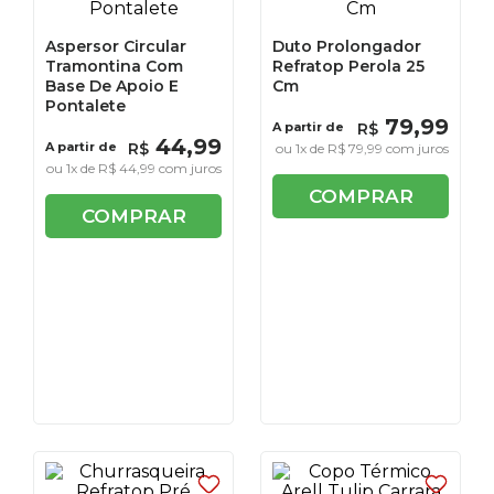
Aspersor Circular
Duto Prolongador
Tramontina Com
Refratop Perola 25
Base De Apoio E
Cm
Pontalete
79
,
99
A partir de
R$
44
,
99
A partir de
R$
ou
1
x de
R$
79
,
99
com juros
ou
1
x de
R$
44
,
99
com juros
COMPRAR
COMPRAR