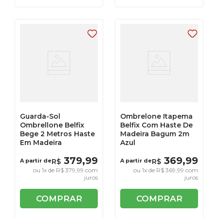
Guarda-Sol
Ombrelone Itapema
Ombrellone Belfix
Belfix Com Haste De
Bege 2 Metros Haste
Madeira Bagum 2m
Em Madeira
Azul
379
,
99
369
,
99
A partir de
R$
A partir de
R$
ou
1
x de
R$
379
,
99
com
ou
1
x de
R$
369
,
99
com
juros
juros
COMPRAR
COMPRAR