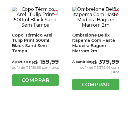
Copo Térmico Arell
Ombrelone Belfix
Tulip Print 500ml
Itapema Com Haste
Black Sand Sem
Madeira Bagum
Tampa
Marrom 2m
159
,
99
379
,
99
A partir de
R$
A partir de
R$
ou
1
x de
R$
159
,
99
com juros
ou
1
x de
R$
379
,
99
com
juros
COMPRAR
COMPRAR