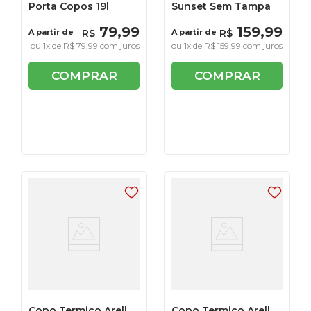
Porta Copos 19l
Sunset Sem Tampa
79
,
99
159
,
99
A partir de
R$
A partir de
R$
ou
1
x de
R$
79
,
99
com juros
ou
1
x de
R$
159
,
99
com juros
COMPRAR
COMPRAR
Copo Termico Arell
Copo Termico Arell