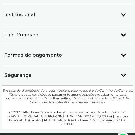
Institucional
Fale Conosco
Formas de pagamento
Segurança
Em caso de divergência de preços no site, o valor válido é o do Carrinho de Compras.
*
Os valores e as condições de pagamento anunciadas são exclusivamente para
compras pela internet na Dalla Bernardina, não contemplando as lojas físicas. ***As
fotos que estão no site são meramente ilustrativas.
@ 2019 Dalla Home Center - Todos os direitos reservados à Dalla Home Center
FORNECEDORA DALLA BERNARDINA LTDA | CNPJ: 00.337.010/0009-74 | Inscrição
Estadual: 083.614.84-2 | RUA 1 A, S/N, SETOR 11 - Bairro CIVIT II, SERRA, ES, CEP:
29168063